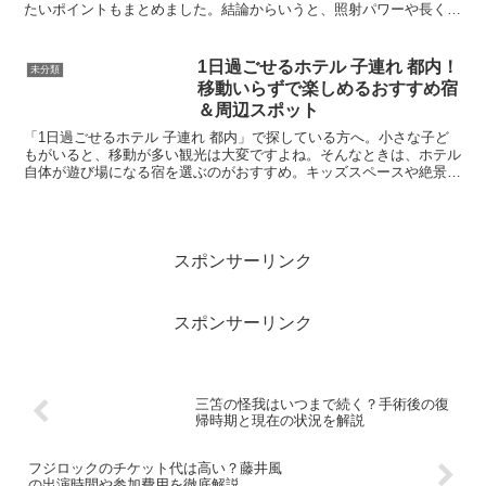
たいポイントもまとめました。結論からいうと、照射パワーや長く使
えるコスパを重視するならケノン、手軽さやブランド安心感...
1日過ごせるホテル 子連れ 都内！
未分類
移動いらずで楽しめるおすすめ宿
＆周辺スポット
「1日過ごせるホテル 子連れ 都内」で探している方へ。小さな子ど
もがいると、移動が多い観光は大変ですよね。そんなときは、ホテル
自体が遊び場になる宿を選ぶのがおすすめ。キッズスペースや絶景ラ
ウンジ、大浴場、周辺の大型施設と直結など、1日中楽し...
スポンサーリンク
スポンサーリンク
三笘の怪我はいつまで続く？手術後の復
帰時期と現在の状況を解説
フジロックのチケット代は高い？藤井風
の出演時間や参加費用を徹底解説