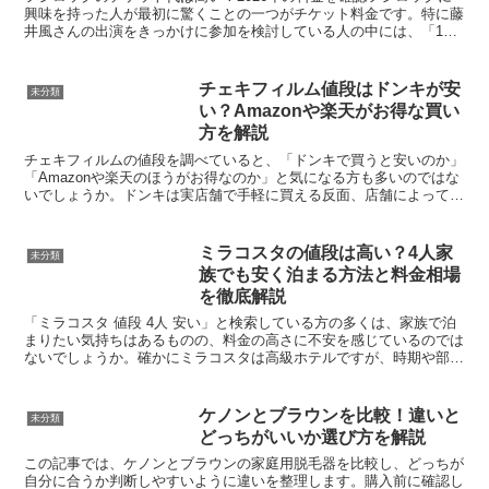
興味を持った人が最初に驚くことの一つがチケット料金です。特に藤
井風さんの出演をきっかけに参加を検討している人の中には、「1日
だけ見たいのに2万円以上かかるの？」と感じる人も多い...
チェキフィルム値段はドンキが安
未分類
い？Amazonや楽天がお得な買い
方を解説
チェキフィルムの値段を調べていると、「ドンキで買うと安いのか」
「Amazonや楽天のほうがお得なのか」と気になる方も多いのではな
いでしょうか。ドンキは実店舗で手軽に買える反面、店舗によって価
格差があり、交通費や移動時間もかかることがあります...
ミラコスタの値段は高い？4人家
未分類
族でも安く泊まる方法と料金相場
を徹底解説
「ミラコスタ 値段 4人 安い」と検索している方の多くは、家族で泊
まりたい気持ちはあるものの、料金の高さに不安を感じているのでは
ないでしょうか。確かにミラコスタは高級ホテルですが、時期や部屋
の選び方、予約方法を工夫することで、4人でも現実的...
ケノンとブラウンを比較！違いと
未分類
どっちがいいか選び方を解説
この記事では、ケノンとブラウンの家庭用脱毛器を比較し、どっちが
自分に合うか判断しやすいように違いを整理します。購入前に確認し