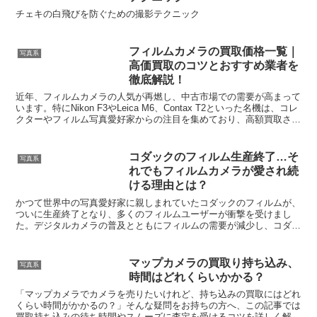
チェキの白飛びを防ぐための撮影テクニック
フィルムカメラの買取価格一覧｜
写真系
高価買取のコツとおすすめ業者を
徹底解説！
近年、フィルムカメラの人気が再燃し、中古市場での需要が高まって
います。特にNikon F3やLeica M6、Contax T2といった名機は、コレ
クターやフィルム写真愛好家からの注目を集めており、高額買取され
るケースも増えています。しかし...
コダックのフィルム生産終了…そ
写真系
れでもフィルムカメラが愛され続
ける理由とは？
かつて世界中の写真愛好家に親しまれていたコダックのフィルムが、
ついに生産終了となり、多くのフィルムユーザーが衝撃を受けまし
た。デジタルカメラの普及とともにフィルムの需要が減少し、コダッ
クは経営破綻を経てフィルム事業の縮小を余儀なくされました...
マップカメラの買取り持ち込み、
写真系
時間はどれくらいかかる？
「マップカメラでカメラを売りたいけれど、持ち込みの買取にはどれ
くらい時間がかかるの？」そんな疑問をお持ちの方へ、この記事では
買取持ち込みの待ち時間やスムーズに査定を受けるコツを詳しく解説