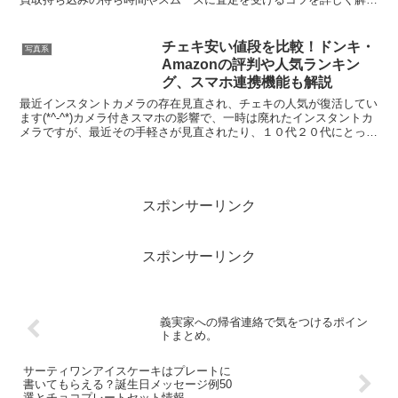
します。また、マップカメラだけでなくより高価買取が期待...
チェキ安い値段を比較！ドンキ・
写真系
Amazonの評判や人気ランキン
グ、スマホ連携機能も解説
最近インスタントカメラの存在見直され、チェキの人気が復活してい
ます(*^-^*)カメラ付きスマホの影響で、一時は廃れたインスタントカ
メラですが、最近その手軽さが見直されたり、１０代２０代にとって
は逆に新しい、可愛いと人気がでています！しかも...
スポンサーリンク
スポンサーリンク
義実家への帰省連絡で気をつけるポイン
トまとめ。
サーティワンアイスケーキはプレートに
書いてもらえる？誕生日メッセージ例50
選とチョコプレートセット情報