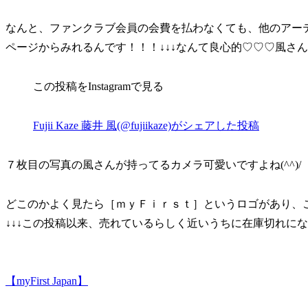
なんと、ファンクラブ会員の会費を払わなくても、他のアーテ
ページからみれるんです！！！↓↓↓なんて良心的♡♡♡風さ
この投稿をInstagramで見る
Fujii Kaze 藤井 風(@fujiikaze)がシェアした投稿
７枚目の写真の風さんが持ってるカメラ可愛いですよね(^^)/
どこのかよく見たら［ｍｙＦｉｒｓｔ］というロゴがあり、
↓↓↓この投稿以来、売れているらしく近いうちに在庫切れに
【myFirst Japan】