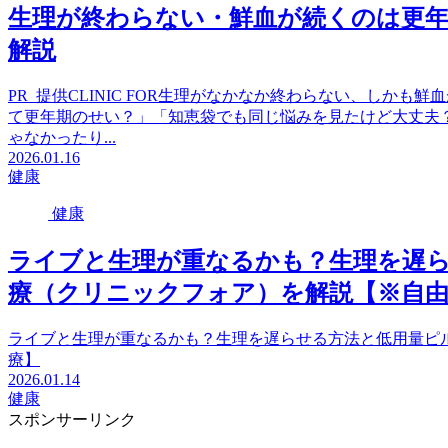
生理が終わらない・鮮血が続くのは更年
解説
PR_提供CLINIC FOR生理がなかなか終わらない、しかも
て更年期のせい？」「知恵袋でも同じ悩みを見たけど大丈夫
ゃなかったり...
2026.01.16
健康
健康
ライブと生理が重なるかも？生理を遅
療（クリニックフォア）を解説【※自由
ライブと生理が重なるかも？生理を遅らせる方法と低用量ピ
療】
2026.01.14
健康
スポンサーリンク