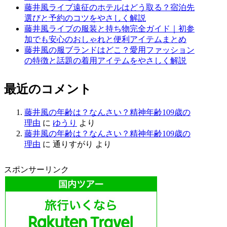
藤井風ライブ遠征のホテルはどう取る？宿泊先
選びと予約のコツをやさしく解説
藤井風ライブの服装と持ち物完全ガイド｜初参
加でも安心のおしゃれと便利アイテムまとめ
藤井風の服ブランドはどこ？愛用ファッション
の特徴と話題の着用アイテムをやさしく解説
最近のコメント
藤井風の年齢は？なんさい？精神年齢109歳の
理由
に
ゆうり
より
藤井風の年齢は？なんさい？精神年齢109歳の
理由
に
通りすがり
より
スポンサーリンク