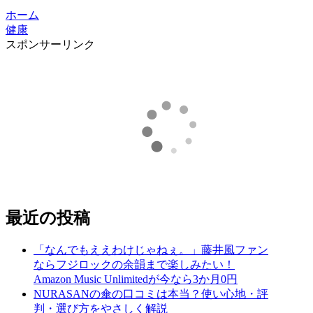
ホーム
健康
スポンサーリンク
最近の投稿
「なんでもええわけじゃねぇ。」藤井風ファン
ならフジロックの余韻まで楽しみたい！
Amazon Music Unlimitedが今なら3か月0円
NURASANの傘の口コミは本当？使い心地・評
判・選び方をやさしく解説