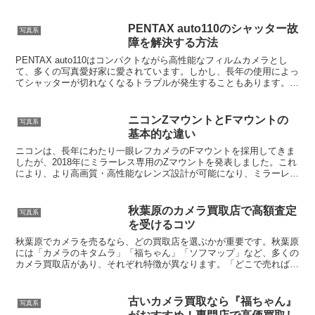
PENTAX auto110のシャッター故
写真系
障を解決する方法
PENTAX auto110はコンパクトながら高性能なフィルムカメラとし
て、多くの写真愛好家に愛されています。しかし、長年の使用によっ
てシャッターが切れなくなるトラブルが発生することもあります。本
記事では、PENTAX auto110のシャ...
ニコンZマウントとFマウントの
写真系
基本的な違い
ニコンは、長年にわたり一眼レフカメラのFマウントを採用してきま
したが、2018年にミラーレス専用のZマウントを発表しました。これ
により、より高画質・高性能なレンズ設計が可能になり、ミラーレス
カメラの魅力が大幅に向上しました。しかし、「Zマウ...
秋葉原のカメラ買取店で高額査定
写真系
を受けるコツ
秋葉原でカメラを売るなら、どの買取店を選ぶかが重要です。秋葉原
には「カメラのキタムラ」「福ちゃん」「ソフマップ」など、多くの
カメラ買取店があり、それぞれ特徴が異なります。「どこで売れば高
く買い取ってもらえるのか？」 と悩んでいる方も多いでし...
古いカメラ買取なら『福ちゃん』
写真系