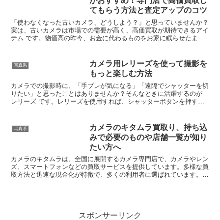
がおすすめ！専門店で高価買取し
てもらう方法と査定アップのコツ
「使わなくなった古いカメラ、どうしよう？」と思っていませんか？
実は、古いカメラは市場での需要が高く、高価買取が期待できるアイ
テム です。物価高の昨今、お金に代わるものをお家に眠らせたまま
だともったいないです！しかし、適当に売ってしまうと、...
カメラ用レリーズを使って撮影を
写真系
もっと楽しむ方法
カメラでの撮影時に、「手ブレが気になる」「遠隔でシャッターを切
りたい」と思ったことはありませんか？そんなときに活躍するのが
レリーズ です。レリーズを使用すれば、シャッターボタンを押す際
の振動を防ぎ、よりクリアな写真を撮影することができます...
カメラのキタムラ買取り、持ち込
写真系
みで必要のものや店舗一覧が知り
たい方へ
カメラのキタムラは、全国に展開するカメラ専門店で、カメラやレン
ズ、スマートフォンなどの買取サービスを提供しています。多様な買
取方法と迅速な現金化が特徴で、多くの利用者に選ばれています。
↓↓↓カメラのキタムラ ネットショップ本記事では、カメラ...
スポンサーリンク