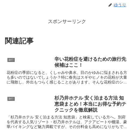
ゆうり
スポンサーリンク
関連記事
辛い花粉症を避けるための旅行先
旅行
候補はここ！
花粉症の季節になると、くしゃみや鼻水、目のかゆみに悩まされる方
も多いのではないでしょうか？特に春先はスギやヒノキの花粉が大量
に飛散し、外出もつらく感じることがあります。そんな花粉症のシー
ズンでも、花粉の影響を受けにくい地域へ旅行に行くことで...
杉乃井ホテル 安く泊まる方法 知
旅行
恵袋まとめ！本当にお得な予約テ
クニックを徹底解説
「杉乃井ホテル 安く泊まる方法 知恵袋」と検索している方へ。別府
を代表する人気リゾート・杉乃井ホテルは、アクアビートや棚湯、豪
華バイキングなど魅力満載ですが、その分料金も高めになりがちで
す。しかし、予約のタイミングや方法を工夫すれば、数千円...