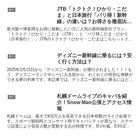
JTB「トクトク！ひかり・こだ
旅行
ま」と日本旅行「バリ得！新幹
線」の違いは？お得さを徹底比
較！！！
新大阪〜博多間をお得に移動したい方に人気の新幹線割引プラン、
「トクトク！ひかり・こだま（JTB）」と「バリ得こだま・ひかり
（日本旅行）」。JTBのトクトク！ひかり・こだまはこちら↓↓トクト
ク！ひかり・こだま日本旅行はこちら↓↓↓バリ得！どち...
ディズニー新幹線に乗るには？安
旅行
く行く方法は？
2025年2月21日から「ディズニー新幹線」が運行されました！！！も
う、ディズニーランドやシーに入る前から、わくわくの特別な体験が
できる夢の列車です。本記事では、ディズニー新幹線に乗るにはどう
したらいいのか？ディズニー旅行での新幹線とバスの...
札幌ドームライブのキャパを紹
旅行
介！Snow Man公演とアクセス情
報
札幌ドームは、最大で約5万人を収容できる日本有数のライブ会場で
す。スポーツ観戦時とコンサート時でキャパシティが異なり、ステー
ジ設置により収容人数が変動する点が特徴です。B’zや嵐、EXILEな
ど多くの著名アーティストが歴史的公演を行い、国内...