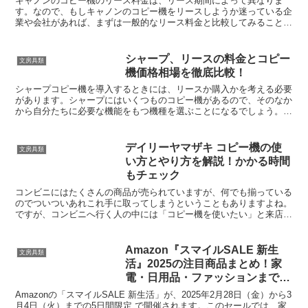
キャノンのコピー機のリース料金は、リース期間によって異なりま
す。なので、もしキャノンのコピー機をリースしようか迷っている企
業や会社があれば、まずは一般的なリース料金と比較してみることを
おすすめします。価格相場をしっかりと比較することで、少し...
シャープ、リースの料金とコピー
文房具類
機価格相場を徹底比較！
シャープコピー機を導入するときには、リースか購入かを考える必要
があります。シャープにはいくつものコピー機があるので、そのなか
から自分たちに必要な機能をもつ機種を選ぶことになるでしょう。そ
んなとき、「リースの価格はどのくらいなのか？」「購入す...
デイリーヤマザキ コピー機の使
文房具類
い方とやり方を解説！かかる時間
もチェック
コンビニにはたくさんの商品が売られていますが、何でも揃っている
のでついついあれこれ手に取ってしまうということもありますよね。
ですが、コンビニへ行く人の中には「コピー機を使いたい」と来店す
る人もいます。コンビニのコピー機は複合機として使用可能...
Amazon『スマイルSALE 新生
文房具類
活』2025の注目商品まとめ！家
電・日用品・ファッションまでお
得にゲット
Amazonの「スマイルSALE 新生活」が、2025年2月28日（金）から3
月4日（火）までの5日間限定 で開催されます。このセールでは、家