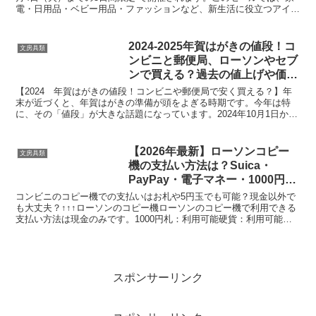
電・日用品・ベビー用品・ファッションなど、新生活に役立つアイテ
ムが特別価格で登場 します。さらに、...
2024-2025年賀はがきの値段！コ
文房具類
ンビニと郵便局、ローソンやセブ
ンで買える？過去の値上げや価格
の違いもチェック！
【2024 年賀はがきの値段！コンビニや郵便局で安く買える？】年
末が近づくと、年賀はがきの準備が頭をよぎる時期です。今年は特
に、その「値段」が大きな話題になっています。2024年10月1日か
ら、日本郵便は郵便料金の大幅な値上げを実施しました...
【2026年最新】ローソンコピー
文房具類
機の支払い方法は？Suica・
PayPay・電子マネー・1000円札
も解説
コンビニのコピー機での支払いはお札や5円玉でも可能？現金以外で
も大丈夫？↑↑↑ローソンのコピー機ローソンのコピー機で利用できる
支払い方法は現金のみです。1000円札：利用可能硬貨：利用可能
Suica：利用不可PayPay：利用不可クレジット...
スポンサーリンク